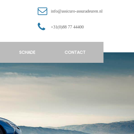
info@assicuro-assuradeuren.nl
+31(0)88 77 44400
SCHADE
CONTACT