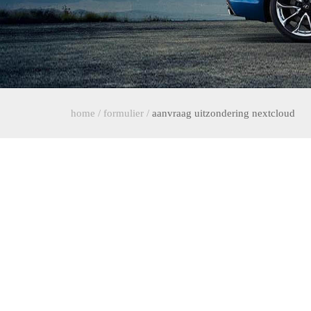
home
/
formulier
/
aanvraag uitzondering nextcloud