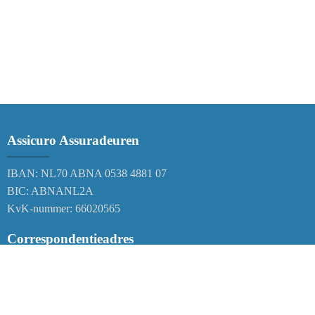
Assicuro Assuradeuren
IBAN: NL70 ABNA 0538 4881 07
BIC: ABNANL2A
KvK-nummer: 66020565
Correspondentieadres
Postbus 38
6120 AA Born
Nederland