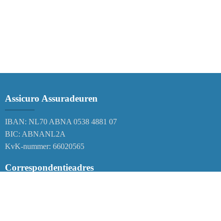
Assicuro Assuradeuren
IBAN: NL70 ABNA 0538 4881 07
BIC: ABNANL2A
KvK-nummer: 66020565
Correspondentieadres
Postbus 38
6120 AA Born
Nederland