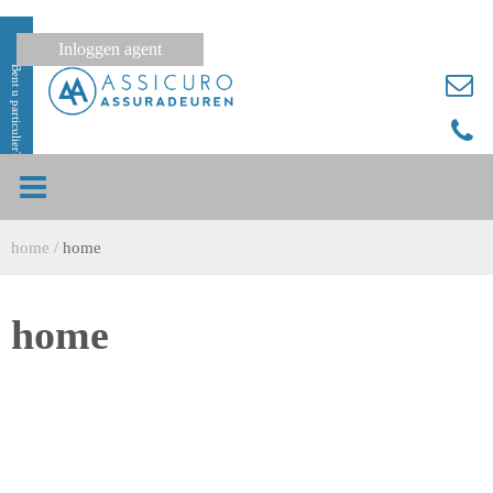
Inloggen agent
Bent u particulier?
home
/
home
home
Begin met het typen van de pagina-inhoud