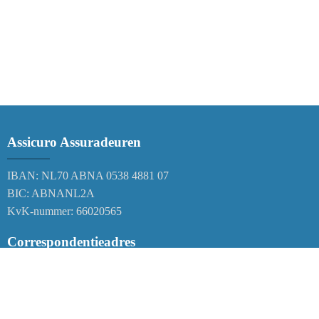
Assicuro Assuradeuren
IBAN: NL70 ABNA 0538 4881 07
BIC: ABNANL2A
KvK-nummer: 66020565
Correspondentieadres
Postbus 38
6120 AA Born
Nederland