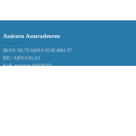
Assicuro Assuradeuren
IBAN: NL70 ABNA 0538 4881 07
BIC: ABNANL2A
KvK-nummer: 66020565
Correspondentieadres
Postbus 38
6120 AA Born
Nederland
Bezoekadres
Markt 21